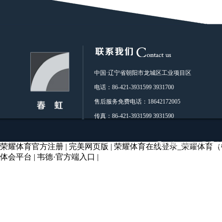
中国·辽宁省朝阳市龙城区工业项目区
电话：86-421-3931599 3931700
售后服务免费电话：18642172005
传真：86-421-3931599 3931590
辽ICP备08001690号
辽公网
荣耀体育官方注册
|
完美网页版
|
荣耀体育在线登录_荣耀体育（
体会平台
|
韦德·官方端入口
|