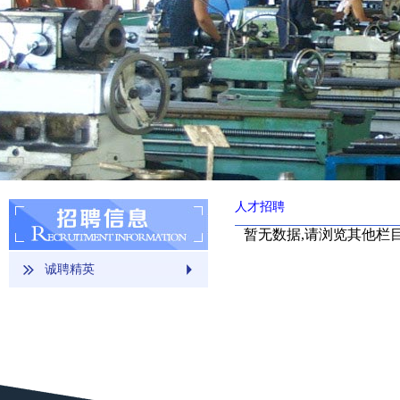
人才招聘
暂无数据,请浏览其他栏
诚聘精英